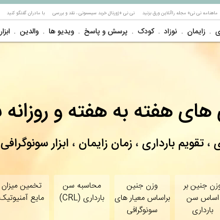
ماهنامه نی نی+ مجله راآنلاین ورق بزنید
نی نی +ژورنال خربد سیسمونی ، نقد و بررسی
با مادران گفتگو کنید
ی
زایمان
نوزاد
کودک
پرسش و پاسخ
ویدیو ها
والدین
ابزار
های هفته به هفته و روزانه با
ی
،
تقویم بارداری
،
زمان زایمان
،
ابزار سونوگرافی
زن جنین بر
وزن جنین
محاسبه سن
تخمین میزان
اساس سن
براساس معیار های
بارداری (CRL)
مایع آمنیوتیک
بارداری
سونوگرافی