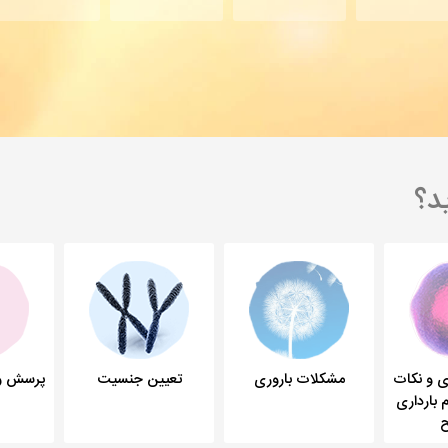
د؟
ری و نکات
تعیین جنسیت
پرسش و 
مشکلات باروری
م بارداری