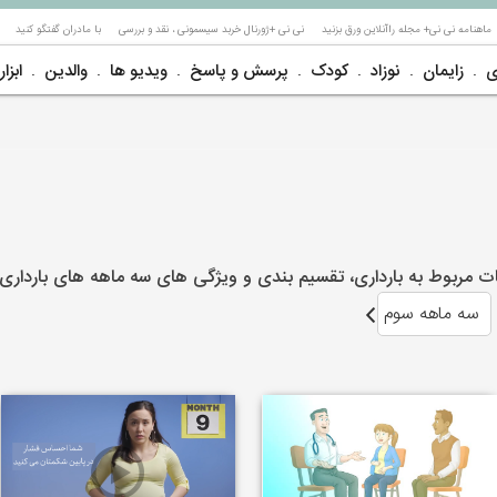
ماهنامه نی نی+ مجله راآنلاین ورق بزنید
نی نی +ژورنال خربد سیسمونی ، نقد و بررسی
با مادران گفتگو کنید
ی
زایمان
نوزاد
کودک
پرسش و پاسخ
ویدیو ها
والدین
ابزار
ات مربوط به بارداری، تقسیم بندی و ویژگی های سه ماهه های بارداری 
سه ماهه سوم