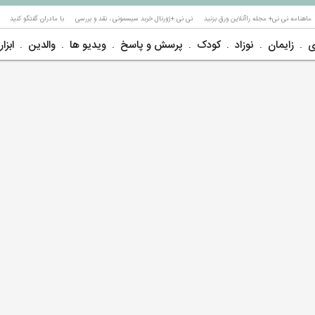
ماهنامه نی نی+ مجله راآنلاین ورق بزنید
نی نی +ژورنال خربد سیسمونی ، نقد و بررسی
با مادران گفتگو کنید
ی
زایمان
نوزاد
کودک
پرسش و پاسخ
ویدیو ها
والدین
ابزار