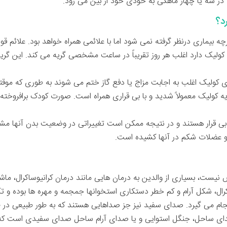
 در سه یا چهار ماهگی به خودی خود از بین می رود.
د؟
 بیماری درنظر گرفته نمی شود اما با علائمی همراه خواهد بود. علائم قولنج
کولیک دارد اغلب هر روز تقریباً در ساعت مشخصی گریه می کند. این گریه ه
ی کولیک اغلب به اجابت مزاج یا دفع گاز ختم می شوند به طوری که موقتا
ه کولیک معمولاً شدید و با بی قراری همراه است. صورت کودک برافروخته 
بی قرار هستند و در نتیجه ممکن است تغییراتی در وضعیت بدن آنها مشاهد
و عضلات شکم در آنها کشیده است.
نیست، بسیاری از والدین به درمان هایی مانند درمان کرانيوساکرال، ماش
کرال، شکل آرام و کم خطر دستکاری استخوانها جمجمه و مهره ها بوده و 
نجام می گیرد. صدای سفید نیز جز صداهایی هستند که به طور طبیعی در ط
ای ساحل، جنگل استوایی و یا صدای آرام ساحل صدای سفیدی است که 