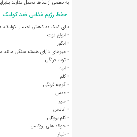
به بعضی از غذاها تحمل ندارند بنابر
حفظ رژیم غذایی ضد کولیک
برای کمک به کاهش احتمال کولیک، طی شش هفته آخر بارداری و 2 تا 3 ماه بعد
• انواع توت
• انگور
• میوهای دارای هسته سنگی مانند ه
• توت فرنگی
• انبه
• کلم
• گوجه فرنگی
• عدس
• سیر
• آناناس
• کلم بروکلی
• جوانه های بروکسل
• خیار