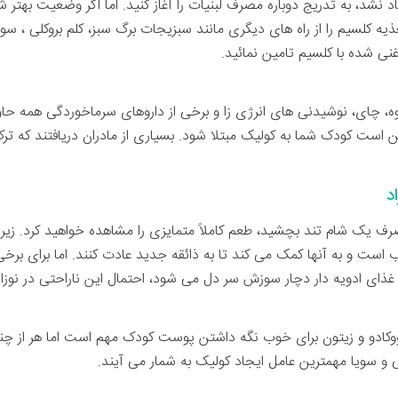
 نشد، به تدریج دوباره مصرف لبنیات را آغاز کنید. اما اگر وضعیت بهتر ش
لسیم را از راه های دیگری مانند سبزیجات برگ سبز، کلم بروکلی ، سویا
نی شده با کلسیم تامین نمائید.
ه، چای، نوشیدنی های انرژی زا و برخی از داروهای سرماخوردگی همه ح
است کودک شما به کولیک مبتلا شود. بسیاری از مادران دریافتند که ترک 
د
صرف یک شام تند بچشید، طعم کاملاً متمایزی را مشاهده خواهید کرد. زیرا آث
 است و به آنها کمک می کند تا به ذائقه جدید عادت کنند. اما برای برخی
ن غذای ادویه دار دچار سوزش سر دل می شود، احتمال این ناراحتی در نوزا
ووکادو و زیتون برای خوب نگه داشتن پوست کودک مهم است اما هر از چن
 و سویا مهمترین عامل ایجاد کولیک به شمار می آیند.