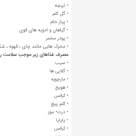
• تربچه
• گل کلم
• پیاز خام
• گیاهان و ادویه های قوی
• پودر مخمر
• محرک هایی مانند چای ، قهوه ، شکل
مصرف غذاهای زیر موجب سلامت روده
• سیب
• گلابی ها
• مارچوبه
• هویج
• کرفس
• کلم پیچ
• ذرت• موز
• پاپایا
• کرفس