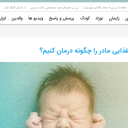
ماهنامه نی نی+ مجله راآنلاین ورق بزنید
نی نی +ژورنال خربد سیسمونی ، نقد و بررسی
با مادران گفتگو کنید
ی
زایمان
نوزاد
کودک
پرسش و پاسخ
ویدیو ها
والدین
ابزار
ذایی مادر را چگونه درمان کنیم؟