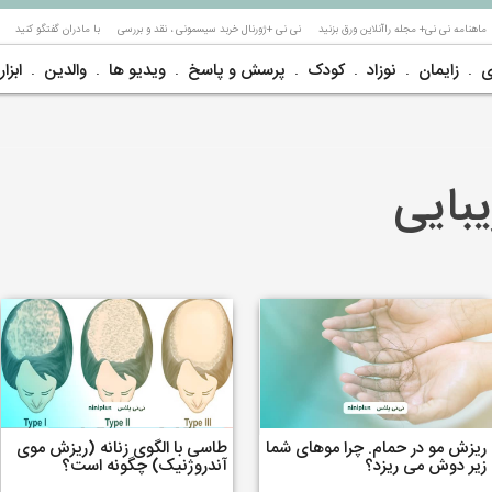
ماهنامه نی نی+ مجله راآنلاین ورق بزنید
نی نی +ژورنال خربد سیسمونی ، نقد و بررسی
با مادران گفتگو کنید
ی
زایمان
نوزاد
کودک
پرسش و پاسخ
ویدیو ها
والدین
ابزار
بایی
ریزش مو در حمام. چرا موهای شما
طاسی با الگوی زنانه (ریزش موی
زیر دوش می ریزد؟
آندروژنیک) چگونه است؟