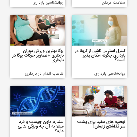
سلامت مردان
روانشناسی بارداری
کنترل استرس ناشی از کرونا در
یوگا بهترین ورزش دوران
بارداری چگونه امکان پذیر
بارداری +تصاویر حرکات یوگا در
است؟
بارداری
روانشناسی بارداری
تناسب اندام در بارداری
توصیه های مفید برای پشت
سندرم داون چیست و فرد
سر گذاشتن زایمان!
مبتلا به آن چه ویژگی هایی
دارد؟