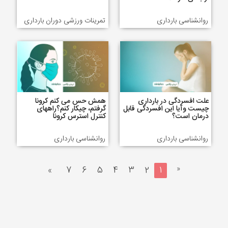
روانشناسی بارداری
تمرینات ورزشی دوران بارداری
علت افسردگی در بارداری
همش حس می کنم کرونا
چیست وآیا این افسردگی قابل
گرفتم، چیکار کنم؟راههای
درمان است؟
کنترل استرس کرونا
روانشناسی بارداری
روانشناسی بارداری
«
»
7
6
5
4
3
2
1