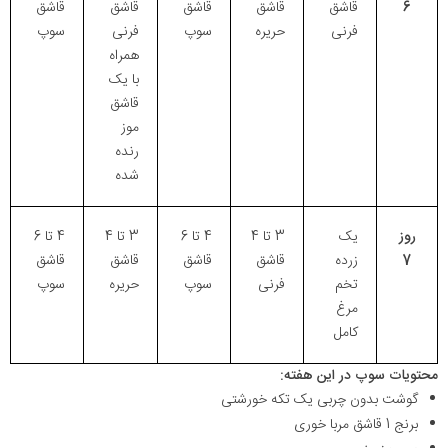
6
قاشق
قاشق
قاشق
قاشق
قاشق
فرنی
حریره
سوپ
فرنی
سوپ
همراه
با یک
قاشق
موز
رنده
شده
روز
یک
3 تا 4
4 تا 6
3 تا 4
4 تا 6
7
زرده
قاشق
قاشق
قاشق
قاشق
تخم
فرنی
سوپ
حریره
سوپ
مرغ
کامل
محتویات سوپ در این هفته:
گوشت بدون چربی یک تکه خورشتی
برنج 1 قاشق مربا خوری