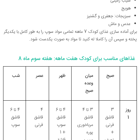
سیب زمینی
هویج
سبزیجات: جعفری و گشنیز
عدس و ماش
برای آماده سازی غذای کودک 7 ماهه تمامی مواد سوپ را به طور کامل با یکدیگر
پخته و سپس آن را کاملا له کنید تا مواد به صورت یکدست شود.
غذاهای مناسب برای کودک هفت ماهه: هفته سوم ماه 8
صبح
میان
ظهر
عصر
شب
وعده
صبح
روز
3
3 تا 4
4 تا 6
4
4 تا 6
1
قاشق
قاشق
قاشق
قاشق
قاشق
فرنی
مرباخوری
سوپ
فرنی
سوپ
+
پوره
+ 1
نصف
سیب
قاشق