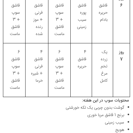
6
قاشق
قاشق
قاشق
قاشق
قاشق
حریره
پوره
سوپ
فرنی
سوپ
بادام
سیب
+ 3
+ موز
+ 3
زمینی
قاشق
رنده
قاشق
ماست
شده
ماست
روز
یک
4
6
4
6
7
زرده
قاشق
قاشق
قاشق
قاشق
تخم
حریره
سوپ
فرنی
سوپ
مرغ
+ 3
+ شیره
+ 3
کامل
قاشق
خرما
قاشق
ماست
ماست
محتویات سوپ در این هفته:
گوشت بدون چربی یک تکه خورشتی
برنج 1 قاشق مربا خوری
سیب زمینی
هویج