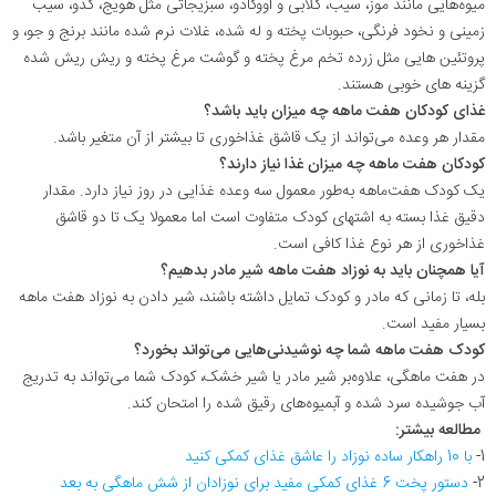
میوه‌هایی مانند موز، سیب، گلابی و آووکادو، سبزیجاتی مثل هویج، کدو، سیب
زمینی و نخود فرنگی، حبوبات پخته و له شده، غلات نرم شده مانند برنج و جو، و
پروتئین هایی مثل زرده تخم مرغ پخته و گوشت مرغ پخته و ریش ریش شده
گزینه های خوبی هستند.
غذای کودکان هفت ماهه چه میزان باید باشد؟
مقدار هر وعده می‌تواند از یک قاشق غذاخوری تا بیشتر از آن متغیر باشد.
کودکان هفت ماهه چه میزان غذا نیاز دارند؟
یک کودک هفت‌ماهه به‌طور معمول سه وعده غذایی در روز نیاز دارد. مقدار
دقیق غذا بسته به اشتهای کودک متفاوت است اما معمولا یک تا دو قاشق
غذاخوری از هر نوع غذا کافی است.
آیا همچنان باید به نوزاد هفت ماهه شیر مادر بدهیم؟
بله، تا زمانی که مادر و کودک تمایل داشته باشند، شیر دادن به نوزاد هفت ماهه
بسیار مفید است.
کودک هفت ماهه شما چه نوشیدنی‌هایی می‌تواند بخورد؟
در هفت ماهگی، علاوه‌بر شیر مادر یا شیر خشک، کودک شما می‌تواند به تدریج
آب جوشیده سرد شده و آبمیوه‌های رقیق شده را امتحان کند.
مطالعه بیشتر:
1-
با 10 راهکار ساده نوزاد را عاشق غذای کمکی کنید
2-
دستور پخت 6 غذای کمکی مفید برای نوزادان از شش ماهگی به بعد