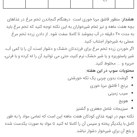
هشدار:
منظور قاشق مربا خوری است.
درهنگام گنجاندن تخم مرغ در غذاهای
بچه هفت ماهه و نیز تمام شیرخواران به این نکته توجه کنید که
تخم مرغ باید
به مدت 20 دقیقه در آب بجوشد تا کاملا سفت شود. از دادن زرده تخم مرغ
عسلی به شیرخوار اجتناب کنید.
اگر خوردن زرده تخم مرغ برای فرزندتان خشک و دشوار است، آن را با کمی آب،
شیر پاستوریزه و یا شیر خشک نرم کنید، حتی می توانید آن را له کرده و با فرنی،
حریره و ... مخلوط کنید.
محتویات سوپ در این هفته:
گوشت بدون چربی یک تکه خورشتی
برنج 1 قاشق مربا خوری
سیب زمینی
هویج
سبزیجات شامل جعفری و گشنیز
نکته مهم در تهیه غذای کودکان هفت ماهه این است که تمامی مواد را به طور
کامل با یکدیگر پخته و سپس آن را کاملا له کنید تا مواد به صورت یکدست شده
و بلع آن برای شیرخوار دشوار نباشد.