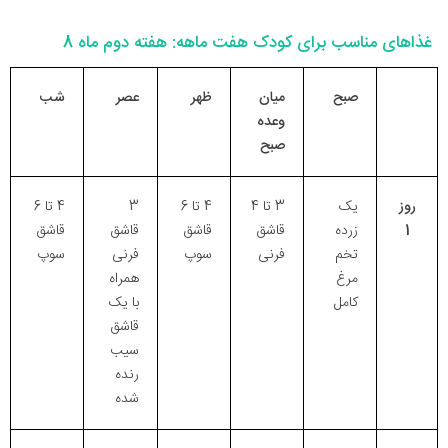
غذاهای مناسب برای کودک هفت ماهه: هفته دوم ماه 8
صبح
میان
ظهر
عصر
شب
وعده
صبح
روز
یک
3 تا 4
4 تا 6
3
4 تا 6
1
زرده
قاشق
قاشق
قاشق
قاشق
تخم
فرنی
سوپ
فرنی
سوپ
مرغ
همراه
کامل
با یک
قاشق
سیب
رنده
شده