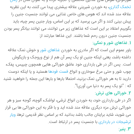
تخمک گذاری
، به خوردن شیرینی علاقه بیشتری پیدا می کنند، به این نظریه
علاقه مند شده اند که هوس های خاص غذایی می توانند جنسیت جنین را
پیش بینی کنند و اگر می پرسید که بر این اساس، ویار جنین پسر چیه، باید
بگوییم اعتقاد بر این است که غذاهای زیر می توانند، می توانند بیانگر پسر بودن
جنسیت جنین درون رحم شما باشند. این غذاها عبارتند از:
1. غذاهای شور و نمکی:
باور عموم این است که اگر مادری به خوردن
غذاهای شور
و خوش نمک علاقه
داشته باشد، یعنی اینکه جنین او یک پسر آن هم از نوع وروجک و بازیگوش
است. پس اگر در طی بارداری خود عاشق خوراکی هایی همچون چیپس، پفک،
چوب شور و حتی مرغ سوخاری و انواع
فست فودها
هستید و یا اینکه دوست
دارید تا به هر خوراکی نمک بزنید، احتمالا بارها و بارها این جمله را خواهید شنید
که : "تو یک پسر به دنیا می آوری!".
2. خوراکی های ترش:
اگر در طی بارداری خود، به خوردن انواع ترشی، لواشک، آلوچه، گوجه سبز و هر
خوراکی ترش مزه دیگری علاقه مند شده اید و با فکر به این خوراکی ها بی قرار
می شوید، شاید برایتان جالب باشد بدانید که بر اساس نظر قدیمی ترها،
ویار
ترشیجات در بارداری
با جنسیت پسر در ارتباط است.
3. پنیر: