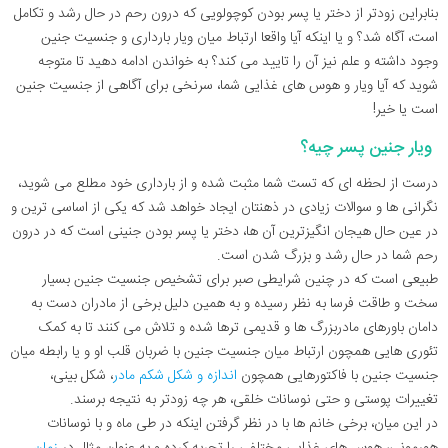
بنابراین زودتر از دختر یا پسر بودن کوچولویی که درون رحم در حال رشد و تکامل
است، آگاه شد؟ و یا اینکه آیا واقعا ارتباط میان ویار بارداری و جنسیت جنین
وجود داشته و علم نیز آن را تایید می کند؟ به خواندن ادامه دهید تا متوجه
شوید که آیا ویار و هوس های غذایی شما، سرنخی برای آگاهی از جنسیت جنین
است یا خیر!
ویار جنین پسر چیه؟
درست از لحظه ای که تست شما مثبت شده و از بارداری خود مطلع می شوید،
نگرانی ها و سوالات زیادی در ذهنتان ایجاد خواهد شد که یکی از اساسی ترین و
در عین حال هیجان انگیزترین آن ها، دختر یا پسر بودن جنینی است که در درون
رحم شما در حال رشد و بزرگ شدن است.
طبیعی است که در چنین شرایطی صبر برای تشخیص جنسیت جنین بسیار
سخت و طاقت فرسا به نظر رسیده و به همین دلیل برخی از مادران دست به
دامان باورهای مادربزرگ ها و قدیمی ترها شده و تلاش می کنند تا به کمک
تئوری هایی همچون ارتباط میان جنسیت جنین با ضربان قلب او و یا رابطه میان
جنسیت جنین با فاکتورهایی همچون
اندازه و شکل شکم مادر
، شکل بینی،
تغییرات پوستی و حتی نوسانات خلقی، هر چه زودتر به نتیجه برسند.
در این میان، برخی خانم ها با در نظر گرفتن اینکه در طی ماه و با نوسانات
هورمونی، هوس های غذایی مختلفی را تجربه کرده و به عنوان مثال در
زمان