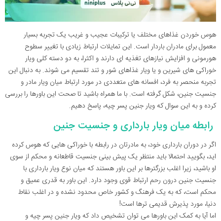
هوس خوردن غذاهای مختلف یا ترکیبات عجیب و غریب یک تجربه بسیار
معمول برای مادران باردار است. این تمایلات ارتباط زیادی با تغییر سطوح
هورمونی و افزایش نیازهای تغذیه ای دارند و اکثرا، به دو دسته کلی ویار
خوراکی های شیرین و یا ویار غذاهای شور و تند تقسیم می شوند. به دنبال این
تجربه منحصر به فرد، افسانه های متعددی در مورد ارتباط میان ویار مادر و
جنسیت جنین، شکل گرفته است. با ما همراه باشید تا صحت این باورها را بررسی
کرده و به این سوال که ویار جنین پسر چیه، پاسخ دهیم.
رابطه میان ویار بارداری و جنسیت جنین
اگر در دوران بارداری خود، به مادرتان در رابطه با خوراکی هایی که هوس کرده
اید، بگویید احتمالا باید منتظر یک پیش بینی جنسیت قاطعانه و محکم از سوی
او باشید، زیرا اغلب بزرگترها بر این باور هستند که میان نوع ویار بارداری با
جنسیت جنین درون رحم ارتباط قوی وجود دارد. این باور به قدری عمیق و
محکم است، که به یک فرهنگ و کشور خاص محدود نشده و در اغلب نقاط
دنیا، مورد پذیرش قدیمی ترها است!
اما آیا به کمک این باورها می توان تشخیص داد که ویار جنین پسر چیه و