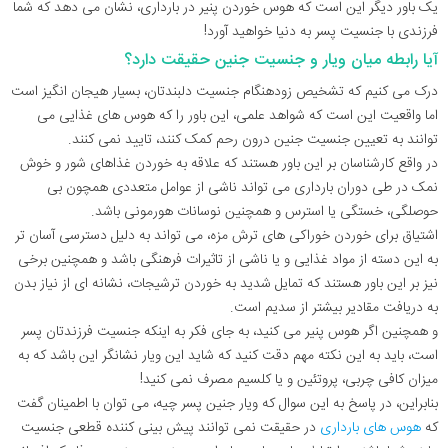
یک باور دیگر این است که هوس خوردن پنیر در بارداری، نشان می دهد که شما
فرزندی با جنسیت پسر به دنیا خواهید آورد!
آیا رابطه میان ویار و جنسیت جنین حقیقت دارد؟
درک می کنیم که تشخیص زودهنگام جنسیت دلبندتان، بسیار هیجان انگیز است
اما واقعیت این است که شواهد علمی، این باور را که هوس های غذایی می
توانند به تعیین جنسیت جنین درون رحم کمک کنند، تایید نمی کنند.
در واقع کارشناسان بر این باور هستند که علاقه به خوردن غذاهای شور و خوش
نمک در طی دوران بارداری می تواند ناشی از عوامل متعددی همچون بی
حوصلگی، خستگی یا استرس و همچنین نوسانات هورمونی باشد.
اشتیاق برای خوردن خوراکی های ترش مزه، می تواند به دلیل دسترسی آسان تر
به این دسته از مواد غذایی و یا ناشی از تاثیرات فرهنگی باشد و همچنین برخی
نیز بر این باور هستند که تمایل شدید به خوردن ترشیجات، نشانه ای از نیاز بدن
به دریافت مقادیر بیشتر از سدیم است.
و همچنین اگر هوس پنیر می کنید، به جای فکر به اینکه جنسیت فرزندتان پسر
است، باید به این نکته مهم دقت کنید که شاید این ویار نشانگر این باشد که به
میزان کافی چربی، پروتئین و یا کلسیم مصرف نمی کنید!
بنابراین، در پاسخ به این سوال که ویار جنین پسر چیه، می توان با اطمینان گفت
که
هوس های بارداری
در حقیقت نمی توانند پیش بینی کننده قطعی جنسیت