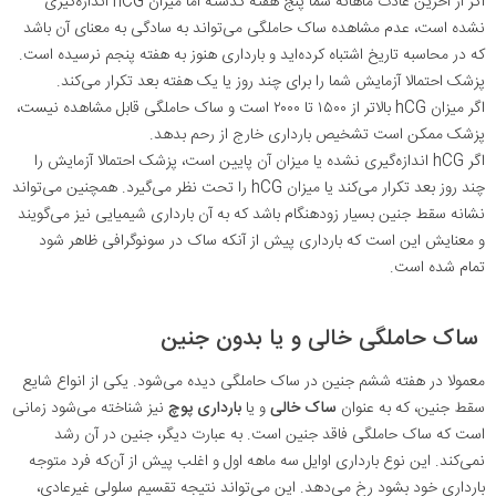
اگر از آخرین عادت ماهانه شما پنج هفته گذشته اما میزان hCG اندازه‌گیری
نشده است، عدم مشاهده ساک حاملگی می‌تواند به سادگی به معنای آن باشد
که در محاسبه تاریخ اشتباه کرده‌اید و بارداری هنوز به هفته پنجم نرسیده است.
پزشک احتمالا آزمایش شما را برای چند روز یا یک هفته بعد تکرار می‌کند.
اگر میزان hCG بالاتر از ۱۵۰۰ تا ۲۰۰۰ است و ساک حاملگی قابل مشاهده نیست،
پزشک ممکن است تشخیص بارداری خارج از رحم بدهد.
اگر hCG اندازه‌گیری نشده یا میزان آن پایین است، پزشک احتمالا آزمایش را
چند روز بعد تکرار می‌کند یا میزان hCG را تحت نظر می‌گیرد. همچنین می‌تواند
نشانه سقط جنین بسیار زودهنگام باشد که به آن بارداری شیمیایی نیز می‌گویند
و معنایش این است که بارداری پیش از آنکه ساک در سونوگرافی ظاهر شود
تمام شده است.
ساک حاملگی خالی و یا بدون جنین
معمولا در هفته ششم جنین در ساک حاملگی دیده می‌شود. یکی از انواع شایع
سقط جنین، که به عنوان
ساک خالی
و یا
بارداری پوچ
نیز شناخته می‌شود زمانی
است که ساک حاملگی فاقد جنین است. به عبارت دیگر، جنین در آن رشد
نمی‌کند. این نوع بارداری اوایل سه ماهه اول و اغلب پیش از آن‌که فرد متوجه
بارداری خود بشود رخ می‌دهد. این می‌تواند نتیجه تقسیم سلولی غیرعادی،