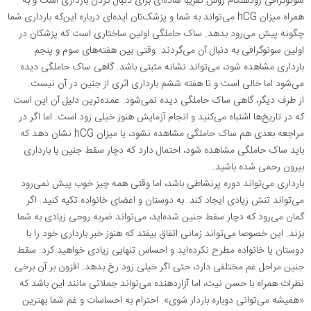
سونوگرافی زودهنگام روش تقریبا ساده‌ای برای دنبال کردن بارداری است و به
همراه میزان hCG می‌تواند به شما و پزشک‌تان ایده‌ای درباره این‌که بارداری شما
چگونه پیش می‌رود بدهد. ساک حاملگی اولین ساختاری است که پزشکان در
اولین سونوگرافی به دنبال آن می‌گردند. وقتی بین هفته‌های سوم و پنجم
بارداری مشاهده شود، می‌تواند نشانه مثبتی باشد. گاهی ساک حاملگی دیده
می‌شود اما خالی است و تا هفته ششم بارداری اثری از جنین در آن نیست.
از طرف دیگر، گاهی ساک حاملگی دیده نمی‌شود. عمده‌ترین دلیل آن این است
که در تاریخ‌ها اشتباه می‌کنید و انجام آزمایش هنوز خیلی زود است. اما اگر در
مراجعه بعدی هم ساک حاملگی مشاهده نشود، یا میزان hCG نشان دهد که
باید ساک حاملگی مشاهده شود، احتمال دارد که دچار سقط جنین یا بارداری
بیرون رحمی شده باشید.
بارداری می‌تواند دوره پرنشاطی باشد، اما وقتی همه چیز خوب پیش نمی‌رود
می‌تواند تنش زیادی ایجاد کند. به دوستان و اعضای خانواده تکیه کنید. اگر
گمان می‌رود که دچار سقط جنین شده‌اید، می‌تواند ضربه روحی زیادی به شما
بزند. این خصوصا می‌تواند زمانی اتفاق بیفتد که هنوز خبر بارداری خود را با
دوستان یا خانواده مطرح نکرده‌اید و احساس تنهایی زیادی خواهید کرد. سقط
جنین مراحل غم مختلفی دارد، حتی اگر خیلی زود رخ بدهد. افزون بر آن برخی
نظرات همراه با حسن نیت، اما آزاردهنده می‌تواند جملاتی مانند این باشد که
«همیشه می‌توانی دوباره باردار شوی». احترام به احساسات و غم شما بهترین