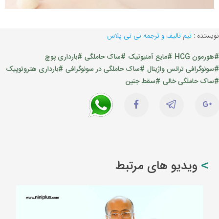
نویسنده :
تیم تالیف و ترجمه نی نی پلاس
#هورمون HCG
#مایع آمنیوتیک
#ساک حاملگی
#بارداری پوچ
#سونوگرافی ترانس واژینال
#ساک حاملگی در سونوگرافی
#بارداری هتروتوپیک
#ساک حاملگی خالی
#سقط جنین
ویدیو های مرتبط