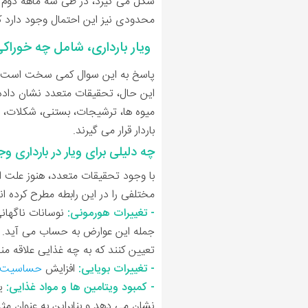
شکل می گیرد، در طی سه ماهه دوم شد
محدودی نیز این احتمال وجود دارد که و
ویار بارداری، شامل چه خوراک
پاسخ به این سوال کمی سخت است، زیرا 
این حال، تحقیقات متعدد نشان داده ا
میوه ها، ترشیجات، بستنی، شکلات، و
باردار قرار می گیرند.
چه دلیلی برای ویار در بارداری وج
با وجود تحقیقات متعدد، هنوز علت ا
مختلفی را در این رابطه مطرح کرده ان
- تغییرات هورمونی:
نوسانات ناگهان
جمله این عوارض به حساب می آید. زیر
تعیین کنند که به چه غذایی علاقه مند
- تغییرات بویایی:
افزایش
حساسیت ب
- کمبود ویتامین ها و مواد غذایی:
یک
نشان می دهد و بنابراین به عنوان م