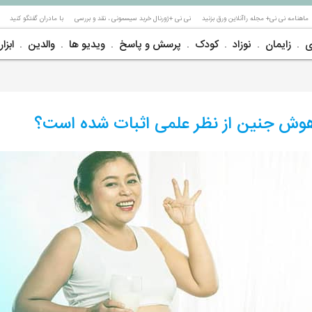
ماهنامه نی نی+ مجله راآنلاین ورق بزنید
نی نی +ژورنال خربد سیسمونی ، نقد و بررسی
با مادران گفتگو کنید
ی
زایمان
نوزاد
کودک
پرسش و پاسخ
ویدیو ها
والدین
ابزار
بر هوش جنین از نظر علمی اثبات شده است؟