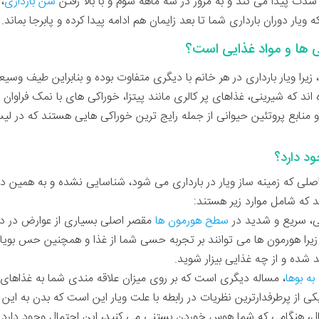
ت پیدا می کند و به مرور در سه ماهه سوم و با بالا رفتن
سن بارداری
،
یار دوران بارداری شما تا بعد زایمان هم ادامه پیدا کرده و پابرجا بماند.
ی ها و مواد غذایی است؟
ویار بارداری در هر خانم با دیگری متفاوت بوده و بنابراین طیف وسیعی از
ند که شیرینی، غذاهای پر کالری مانند پیتزا، خوراکی های با نمک فراوان
 منابع پروتئین حیوانی از جمله رایج ترین خوراکی هایی هستند که در
ود دارد؟
صلی که زمینه ساز ویار در بارداری می شود، شناسایی نشده و به همین د
د که شامل موارد زیر هستند:
ی، سریع و شدید در
سطح هورمون ها
مقصر اصلی بسیاری از عوارض در دورا
ا هورمون ها می توانند بر تجربه حسی شما از غذا و همچنین حس بویاییت
 شده و از چه غذایی بیزار شوید.
ه بوها
، مساله دیگری است که بر روی میزان علاقه مندی شما به غذاهای 
ی از پرطرفدارترین نظریات در رابطه با علت ویار این است که بدن به این 
ثال، هنگامی که شما هوس خوردن بستنی می کنید، این احتمال وجود دارد 