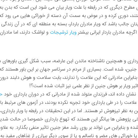
مطرح دیگری که در رابطه با علت ویار بیان می شود این است که بدن به 
ند، دوری کرده و در عوض به سمت آن دسته از خوراکی هایی می رود که ف
تان جالب باشد که ویار مادران باردار، بسته به منطقه ای که در آن زندگی ک
گرچه مادران باردار ایرانی بیشتر
ویار ترشیجات
و لواشک دارند، اما مادرا
ری و همچنین ناشناخته ماندن این عارضه، سبب شکل گیری باورهای مخ
جنین، شده است. بسیاری از مردم در سرتاسر جهان بر این باور هستند که ت
نابراین مادرانی که این علامت را ندارند، بابت سلامت و هوش دلبند در
اثیر ویار بر هوش جنین از نظر علمی نیز اثبات شده است؟!
ن داده اند، فرزندان متولد شده از مادرانی که در دوران بارداری خود
حا
ن علامت را در طی بارداری خود تجربه نکرده بودند، در آزمون های مرتب
ین به نظر تیزهوش تر هستند. اما در این تحقیقات در رابطه با ویار باردار
رخی پژوهش ها بیانگر این هستند که تهوع بارداری خصوصا در حالت شدید
ه و بنابراین می تواند بر روی رشد مغز جنین تاثیر منفی بگذارد. به علاو
 خوراکی های مضر و ناسالم و یا از سوی دیگر بیزاری از غذاهای مفید به د