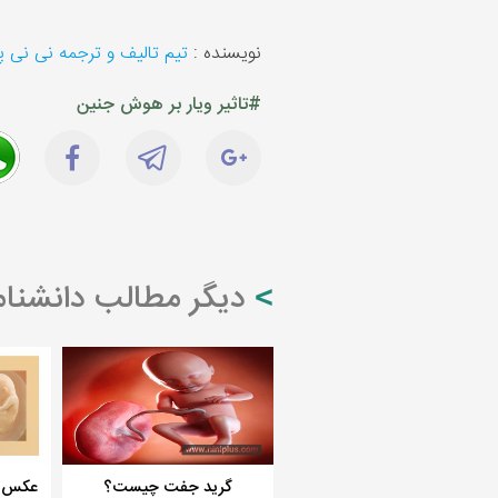
نویسنده :
تیم تالیف و ترجمه نی نی 
#تاثیر ویار بر هوش جنین
دیگر مطالب دانشنام
گرید جفت چیست؟
عکس ج