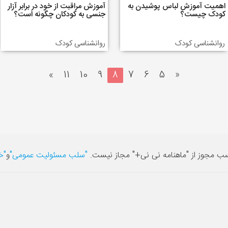
اهمیت آموزش لباس پوشیدن به
آموزش مراقبت از خود در برابر آزار
کودک چیست؟
جنسی به کودکان چگونه است؟
روانشناسی کودک
روانشناسی کودک
»
11
10
9
8
7
6
5
«
سب مجوز از "ماهنامه نی نی+" مجاز نیست.
"سلب مسئولیت عمومی"
و
"خ