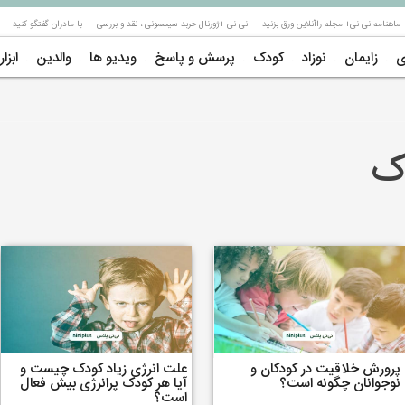
ماهنامه نی نی+ مجله راآنلاین ورق بزنید
نی نی +ژورنال خربد سیسمونی ، نقد و بررسی
با مادران گفتگو کنید
ی
زایمان
نوزاد
کودک
پرسش و پاسخ
ویدیو ها
والدین
ابزار
ک
پرورش خلاقیت در کودکان و
علت انرژی زیاد کودک چیست و
نوجوانان چگونه است؟
آیا هر کودک پرانرژی بیش فعال
است؟