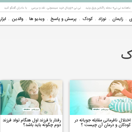
ماهنامه نی نی+ مجله راآنلاین ورق بزنید
نی نی +ژورنال خربد سیسمونی ، نقد و بررسی
با مادران گفتگو کنید
ی
زایمان
نوزاد
کودک
پرسش و پاسخ
ویدیو ها
والدین
ابزار
ک
اختلال نافرمانی مقابله جویانه در
رفتار با فرزند اول هنگام تولد فرزند
کودکان و درمان آن چیست ؟
دوم چگونه باید باشد؟