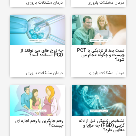
درمان مشکلات باروری
درمان مشکلات باروری
تست بعد از نزدیکی یا PCT
چه زوج های می توانند از
چیست و چگونه انجام می
PGD استفاده کنند؟
شود؟
درمان مشکلات باروری
درمان مشکلات باروری
تشخیص ژنتیکی قبل از لانه
رحم جایگزین یا رحم اجاره ای
گزینی (PGD) چه مزایا و
چیست؟
معایبی دارد؟