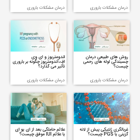
درمان مشکلات باروری
درمان مشکلات باروری
روش های طبیعی درمان
اندومتریوز و ای وی
چسبندگی لوله های رحمی
اف،آندومتریوز چگونه بر باروری
چیست؟
تأثیر می گذارد؟
درمان مشکلات باروری
درمان مشکلات باروری
غربالگری ژنتیکی پیش از لانه
علائم حاملگی بعد از ای یو ای
گزینی یا PGS چیست؟
یا علائم IUI موفق چیست؟