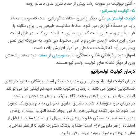
• آنتی بیوتیک در صورت رشد بیش از حد باکتری های ناسالم روده
5- کولیت اولسراتیو:
کولیت اولستراتیو
یکی دیگر از انواع اختلالات گوارشی است که موجب مخاط
زاید در دستگاه گوارش می شود. مخاط مکانیسم طبیعی بدن برای مقابله با
فرسایش و زخم هایی است که این بیماری ها ایجاد می کنند. در طول اجابت
مزاج، این مخاط از بدن خارج و با ادرار مخلوط می شود. به طوریکه این تصور
پیش می آید که ترشحات مخاطی در ادرار افزایش یافته است.
اسهال، درد و گرفتگی شکم، خستگی، تب،
خونریزی از مقعد
، درد مقعد و کاهش
وزن از دیگر نشانه های کولیت اولسراتیو هستند.
درمان کولیت اولسراتیو
درمان کولیت اولسراتیو، دارو برای مدیریت علائم است. پزشکان معمولا داروهای
ضدالتهابی تجویز می کنند. داروهای سرکوب کننده سیستم ایمنی نیز می توانند
اثرات التهاب را بر بدن کاهش دهند. گاهی ترکیبی از هر دو تجویز می شود.
در درمان نوع متوسط تا شدید بیماری، داروی تجویزی به نام بیولوژیک تجویز
می شود که مهار کننده پروتئین‌های خاص ایجاد کننده التهاب است. داروهای
بدون نسخه مانند مسکن ها و داروهای ضد اسهال نیز مفید هستند. اما قبل از
استفاده از هر دارویی لازم است حتما با پزشک مشورت کنید تا از نظر تداخل با
سایر داروهای مصرفی مورد بررسی قرار بگیرد.