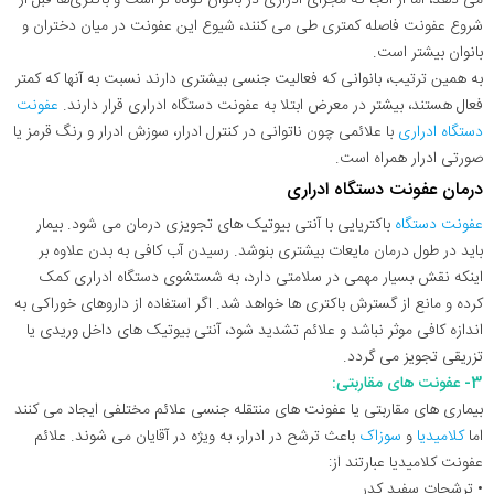
شروع عفونت فاصله کمتری طی می کنند، شیوع این عفونت در میان دختران و
بانوان بیشتر است.
به همین ترتیب، بانوانی که فعالیت جنسی بیشتری دارند نسبت به آنها که کمتر
فعال هستند، بیشتر در معرض ابتلا به عفونت دستگاه ادراری قرار دارند.
عفونت
دستگاه ادراری
با علائمی چون ناتوانی در کنترل ادرار، سوزش ادرار و رنگ قرمز یا
صورتی ادرار همراه است.
درمان عفونت دستگاه ادراری
عفونت دستگاه
باکتریایی با آنتی بیوتیک های تجویزی درمان می شود. بیمار
باید در طول درمان مایعات بیشتری بنوشد. رسیدن آب کافی به بدن علاوه بر
اینکه نقش بسیار مهمی در سلامتی دارد، به شستشوی دستگاه ادراری کمک
کرده و مانع از گسترش باکتری ها خواهد شد. اگر استفاده از داروهای خوراکی به
اندازه کافی موثر نباشد و علائم تشدید شود، آنتی بیوتیک های داخل وریدی یا
تزریقی تجویز می گردد.
3- عفونت های مقاربتی:
بیماری های مقاربتی یا عفونت های منتقله جنسی علائم مختلفی ایجاد می کنند
اما
کلامیدیا
و
سوزاک
باعث ترشح در ادرار، به ویژه در آقایان می شوند. علائم
عفونت کلامیدیا عبارتند از:
• ترشحات سفید کدر