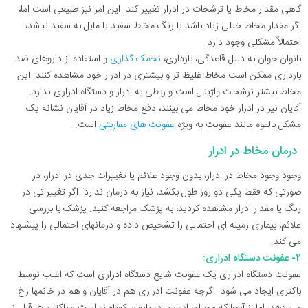
گاهی مقدار مخاط یا ترشحات در ادرار تغییر کند. این امر نیز طبیعی است.اما،
اگر مقدار مخاط خیلی زیاد باشد یا رنگ مخاط سفید یا مایل به سفید نباشد،
احتمالاً مشکلی وجود دارد.
بانوان جوان به دلیل قاعدگی، بارداری،
تخمک گذاری
و استفاده از داروهای ضد
بارداری ممکن است مخاط غلیظ تر و بیشتری در ادرار خود مشاهده کنند. این
مخاط بیشتر ترشحات واژینال است و ربطی به ادرار و دستگاه ادراری ندارد.
آقایان نیز در ادرار خود مخاط می بینند، دفع مخاط زیاد در آقایان نشانه یک
مشکل بالقوه مانند عفونت به ویژه
عفونت های مقاربتی
است.
درمان مخاط در ادرار
وجود وجود مخاط در ادرار، بدون وجود علائم یا تغییرات جدی در ادرار، در
صورتی که فقط یکی دو روز طول بکشد، نیاز به درمان ندارد. اگر تغییراتی در
رنگ یا مقدار ادرار مشاهده کردید، به پزشک مراجعه کنید. پزشک با بررسی
علائم، بیماری زمینه ای احتمالی را تشخیص داده و درمانهای احتمالی را پیشنهاد
می کند.
2- عفونت دستگاه ادراری:
عفونت دستگاه ادراری یک عفونت شایع دستگاه ادراری است که اغلب توسط
باکتری ایجاد می شود. اگرچه عفونت ادراری هم در آقایان و هم در خانمها رخ
می دهد، اما از آنجا که مجرای ادراری در بانوان کوتاه تر است و باکتری‌ها قبل از