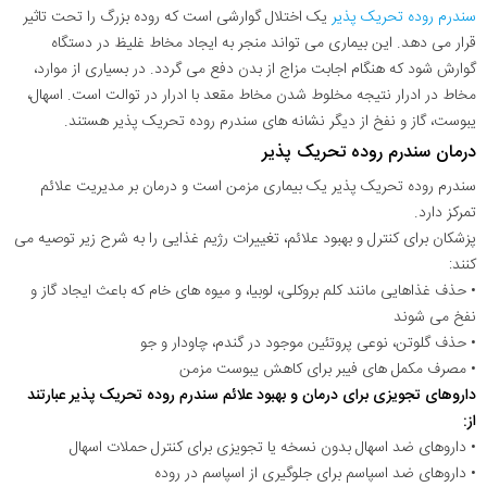
سندرم روده تحریک پذیر
یک اختلال گوارشی است که روده بزرگ را تحت تاثیر
قرار می دهد. این بیماری می تواند منجر به ایجاد مخاط غلیظ در دستگاه
گوارش شود که هنگام اجابت مزاج از بدن دفع می گردد. در بسیاری از موارد،
مخاط در ادرار نتیجه مخلوط شدن مخاط مقعد با ادرار در توالت است. اسهال،
یبوست، گاز و نفخ از دیگر نشانه های سندرم روده تحریک پذیر هستند.
درمان سندرم روده تحریک پذیر
سندرم روده تحریک پذیر یک بیماری مزمن است و درمان بر مدیریت علائم
تمرکز دارد.
پزشکان برای کنترل و بهبود علائم، تغییرات رژیم غذایی را به شرح زیر توصیه می
کنند:
• حذف غذاهایی مانند کلم بروکلی، لوبیا، و میوه های خام که باعث ایجاد گاز و
نفخ می شوند
• حذف گلوتن، نوعی پروتئین موجود در گندم، چاودار و جو
• مصرف مکمل های فیبر برای کاهش یبوست مزمن
داروهای تجویزی برای درمان و بهبود علائم سندرم روده تحریک پذیر عبارتند
از:
• داروهای ضد اسهال بدون نسخه یا تجویزی برای کنترل حملات اسهال
• داروهای ضد اسپاسم برای جلوگیری از اسپاسم در روده