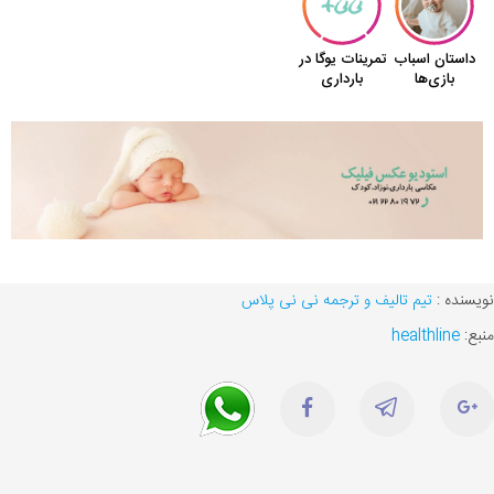
نویسنده :
تیم تالیف و ترجمه نی نی پلاس
منبع:
healthline