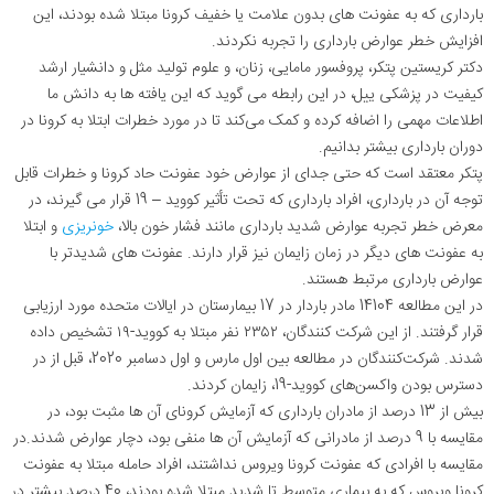
بارداری که به عفونت های بدون علامت یا خفیف کرونا مبتلا شده بودند، این
افزایش خطر عوارض بارداری را تجربه نکردند.
دکتر کریستین پتکر، پروفسور مامایی، زنان، و علوم تولید مثل و دانشیار ارشد
کیفیت در پزشکی ییل، در این رابطه می گوید که این یافته‌ ها به دانش ما
اطلاعات مهمی را اضافه کرده و کمک می‌کند تا در مورد خطرات ابتلا به کرونا در
دوران بارداری بیشتر بدانیم.
پتکر معتقد است که حتی جدای از عوارض خود عفونت حاد کرونا و خطرات قابل
توجه آن در بارداری، افراد بارداری که تحت تأثیر کووید – 19 قرار می گیرند، در
معرض خطر تجربه عوارض شدید بارداری مانند فشار خون بالا،
خونریزی
و ابتلا
به عفونت های دیگر در زمان زایمان نیز قرار دارند. عفونت های شدیدتر با
عوارض بارداری مرتبط هستند.
در این مطالعه 14104 مادر باردار در 17 بیمارستان در ایالات متحده مورد ارزیابی
قرار گرفتند. از این شرکت کنندگان، ۲۳۵۲ نفر مبتلا به کووید-۱۹ تشخیص داده
شدند. شرکت‌کنندگان در مطالعه بین اول مارس و اول دسامبر 2020، قبل از در
دسترس بودن واکسن‌های کووید-19، زایمان کردند.
بیش از 13 درصد از مادران بارداری که آزمایش کرونای آن ها مثبت بود، در
مقایسه با 9 درصد از مادرانی که آزمایش آن ها منفی بود، دچار عوارض شدند.در
مقایسه با افرادی که عفونت کرونا ویروس نداشتند، افراد حامله مبتلا به عفونت
کرونا ویروس که به بیماری متوسط تا شدید مبتلا شده بودند، 40 درصد بیشتر در