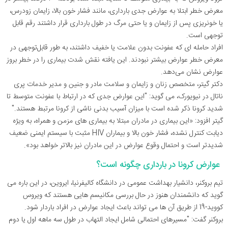
معرض خطر ابتلا به عوارض جدی بارداری، مانند فشار خون بالا، زایمان زودرس،
یا خونریزی پس از زایمان و یا حتی مرگ در طول بارداری قرار داشتند رقم قابل
توجهی است.
افراد حامله‌ ای که عفونت بدون علامت یا خفیف داشتند، به طور قابل‌توجهی در
معرض خطر عوارض بیشتر نبودند. این یافته نقش شدت بیماری را در خطر بروز
عوارض نشان می‌دهد.
دکتر گیتر، متخصص زنان و زایمان و سلامت مادر و جنین و مدیر خدمات پری
ناتال در نیویورک، می گوید: "این عوارض جدی که در ارتباط با عفونت متوسط تا
شدید کرونا ذکر شده است با میزان آسیب بدنی ناشی از کرونا مرتبط هستند."
گیتر افزود: «این بیماری در مادران مبتلا به بیماری ‌های مزمن و همراه، به‌ ویژه
دیابت کنترل نشده، فشار خون بالا و بیماران HIV مثبت با سیستم ایمنی ضعیف
شدیدتر است و احتمال وقوع عوارض در این مادران نیز بالاتر خواهد بود».
عوارض کرونا در بارداری چگونه است؟
تیم بروکنر، دانشیار بهداشت عمومی در دانشگاه کالیفرنیا، ایروین، در این باره می
گوید که دانشمندان هنوز در حال بررسی مکانیسم‌ هایی هستند که ویروس
کووید-19 از طریق آن ها می ‌تواند باعث ایجاد عوارض در افراد باردار شود.
بروکنر گفت: "مسیرهای احتمالی شامل ایجاد التهاب در طول سه ماهه اول یا دوم