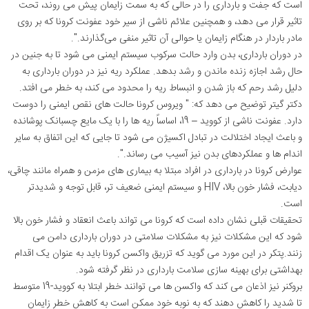
است که جفت و بارداری را در حالی که به سمت زایمان پیش می ‌روند، تحت
تاثیر قرار می ‌دهد، و همچنین علائم ناشی از سیر خود عفونت کرونا که بر روی
مادر باردار در هنگام زایمان یا حوالی آن تاثیر منفی می‌گذارند.".
در دوران بارداری، بدن وارد حالت سرکوب سیستم ایمنی می شود تا به جنین در
حال رشد اجازه زنده ماندن و رشد بدهد. عملکرد ریه نیز در دوران بارداری به
دلیل رشد رحم که باز شدن و انبساط ریه را محدود می کند، به خطر می افتد.
دکتر گیتر توضیح می دهد که: " ویروس کرونا حالت های نقص ایمنی را دوست
دارد. عفونت ناشی از کووید – 19، اساساً ریه ‌ها را با یک مایع چسبانک پوشانده
و باعث ایجاد اختلالت در تبادل اکسیژن می شود تا جایی که این اتفاق به سایر
اندام ها و عملکردهای بدن نیز آسیب می رساند.".
عوارض کرونا در بارداری در افراد مبتلا به بیماری‌ های مزمن و همراه مانند چاقی،
دیابت، فشار خون بالا، HIV و سیستم ایمنی ضعیف‌ تر، قابل توجه و شدیدتر
است.
تحقیقات قبلی نشان داده است که کرونا می تواند باعث انعقاد و فشار خون بالا
شود که این مشکلات نیز به مشکلات سلامتی در دوران بارداری دامن می
زنند.پتکر در این مورد می گوید که تزریق واکسن کرونا باید به عنوان یک اقدام
بهداشتی برای بهینه سازی سلامت بارداری در نظر گرفته شود.
بروکنر نیز اذعان می کند که واکسن ها می توانند خطر ابتلا به کووید-19 متوسط
تا شدید را کاهش دهند که به نوبه خود ممکن است به کاهش خطر زایمان