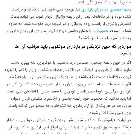
جنین او تهدید کننده زندگی باشد.
رابطه مقعدی در دوران بارداری
نیز توصیه نمی شود، زیرا دردناک و ناراحت
کننده بوده و اگر بلافاصله بعد از آن رابطه واژینال انجام شود، می تواند باعث
گسترش باکتری از راست روده به واژن و در نتیجه بروز عفونت شود. به علاوه
شما را مستعد
هموروئید
یا همان بواسیر خواهد کرد، پس دور این نوع خاص از
رابطه جنسی را خط قرمز بکشید!
مواردی که حین نزدیکی در بارداری دوقلویی باید مراقب آن ها
باشید
اگر در حین رابطه جنسی، احساس درد داشتید، یا خونریزی، لکه بینی، نشت
مایع شفاف از واژن و یا گرفتگی دردناک در عضلات شکمی، واژن یا کمر را تجربه
کردید، بلافاصله دست نگه داشته و به نزدیک ترین مرکز درمانی مراجعه کنید.
اگرچه تحقیقات انجام شده بر روی مادران باردار نشان می دهند که نزدیکی در
بارداری دوقلویی لزوما خطر زایمان زودرس یا سقط جنین را افزایش نمی دهد،
اما باید بدانید که مجموعا خود رابطه جنسی و ارگاسم با منقبض کردن دیواره
های رحم در هر یک از انواع بارداری، چه تک قلو و چه دوقلو می توانند باعث
بروز چنین مشکلاتی شوند.
در نهایت فراموش نکنید که پیش از شروع نزدیکی در بارداری دوقلویی حتما از
پزشک خود مجوز لازم را بگیرید، زیرا در برخی انواع این بارداری ها که پرخطر