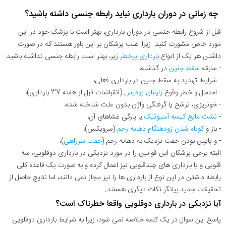
چه زمانی در دوران بارداری نباید رابطه جنسی داشته باشید؟
قبل از شروع رابطه جنسی در دوران بارداری، بهتر است با پزشک خود در این
مورد خاص مشورت کنید. زیرا اغلب پزشکان بر این باور هستند که در صورت
داشتن هر یک از انواع
بارداری پرخطر
زیر، بهتر است رابطه جنسی نداشته باشید:
- سابقه
سقط جنین
در گذشته،
- شرایط تهدید به سقط جنین در بارداری فعلی،
- احتمال و خطر وقوع
زایمان زودرس
(انقباضات قبل از هفته 37 بارداری)،
- خونریزی، ترشح یا گرفتگی واژن بدون علت شناخته شده،
-
نشت مایع کیسه آمنیوتیک
یا پارگی غشاهای آن،
- باز و
کوتاه شدن زودهنگام دهانه رحم
(سرویکس)،
- و پایین بودن جفت نزدیک به دهانه رحم (
جفت سرراهی
)،
البته برخی پزشکان این قوانین را در مورد نزدیکی در بارداری دوقلویی، سه
قلویی و یا بارداری های چندقلویی نیز اعمال کرده و به صورت یک قاعده کلی
رابطه داشتن در این نوع از بارداری ها را نیز مجاز نمی دانند، اما نتایج حاصل از
تحقیقات جدید بیانگر نکات دیگری هستند.
آیا نزدیکی در بارداری دوقلویی واقعا خطرناک است؟
پاسخ این سوال در یک کلمه خلاصه نمی شود، زیرا به شرایط بارداری دوقلویی