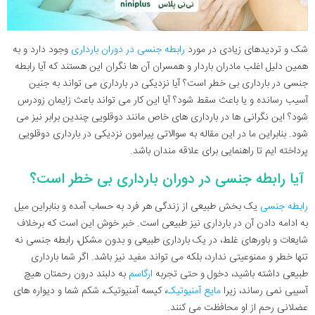
شک و تردیدهای زیادی در مورد
رابطه جنسی در دوران بارداری
وجود دارد و به
همین دلیل اغلب مادران باردار و همسران آن ها نگران این هستند که آیا رابطه
جنسی در بارداری بی خطر است؟ آیا نزدیکی در بارداری می تواند به جنین
آسیب رسانده و یا باعث سقط شود؟ آیا این کار می تواند باعث زایمان زودرس
شود؟ این نگرانی ها در بارداری های خاص مانند دوقلویی چندین برابر نیز می
شود. بنابراین ما در این مقاله به سوالاتی پیرامون نزدیکی در بارداری دوقلویی
پرداخته ایم تا راهنمایی برای علاقه مندان باشد.
آیا رابطه جنسی در دوران بارداری بی خطر است؟
رابطه جنسی
یک بخش طبیعی از زندگی هر فرد به حساب آمده و بنابراین میل
به ادامه دادن آن در بارداری نیز طبیعی است. خبر خوش این است که برخلاف
شایعات و باورهای غلط، در یک بارداری طبیعی و بدون مشکل، رابطه جنسی نه
تنها خطر و ممنوعیتی ندارد، بلکه می تواند مفید نیز باشد. اگر شما بارداری
طبیعی داشته باشید، دخول و حتی تجربه
ارگاسم
به دلبند درون رحمتان هیچ
آسیبی نمی رساند، زیرا
مایع آمنیوتیک
، کیسه آمنیوتیک، شکم شما و دیواره های
عضلانی رحم از او محافظت می کنند.