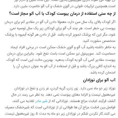
است.همچنین ترکیبات فنولی در آلوی خشک و آب آلو خاصیت ملین دارد.
از چه سنی استفاده از درمان یبوست کودک با آب آلو مجاز است؟
اگر کودک بالای یک سال سن دارد، معمولا دادن آب آلو در مقادیر کم برای درمان
یبوست بی خطر است. هر چند آب آلو برای کودکان زیر یک سال توصیه نمی
شود، مگر این که پزشک تجویز کرده باشد. قبل از دادن هر گونه آبمیوه با پزشک
متخصص مشورت کنید.
به خاطر داشته باشید آب آلو و آلوی خشک ممکن است در برخی افراد ایجاد
حساسیت کند. سوربیتول نیز ممکن است باعث نفخ شود. بنابراین برای درمان
یبوست مقادیر کمی آب آلو به کودک بدهید. بهترین حالت این است که کودک
به اندازه کافی بزرگ باشد و قبل از استفاده از آب الو به عنوان درمان، آن را
امتحان کرده باشد.
آب آلو برای نوزادان
نوزاد زیر دو ماه سن دارد. زور زدن، گریه کردن، غر زدن و نفخ در نوزادان
غیرمعمول نیست و الزاما معنای یبوست نمی دهد. به نظر می رسد در حال
کشف فرآیند اجابت مزاج هستند. نوزادانی که از
شیر مادر
تغذیه می کنند،
فواصل بین اجابت مزاج آن ها طولانی تر از نوزادانی است که شیرخشک مصرف
می کنند.کار نکردن شکم در نوزادان زیر دو ماه به مدت ۵ روز غیرمعمول نیست.