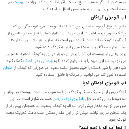
یبوست در این گروه سنی شایع نیست. اگر شک دارید که نوزاد به
یبوست
دچار
شده است برای بررسی به متخصص اطفال مراجعه کنید.
آب آلو برای کودکان
دادن هر نوع آبمیوه به اطفال بین ۲ تا ۱۲ ماه توصیه نمی شود، مگر این که
پزشک تجویز کرده باشد. در این صورت باید طبق دستورالعمل مقدار مناسبی از
آب آلو به کودک داده شود. قاعده این است که به ازای هر ماه سن مقدار ۳۰
میلی لیتر و حداکثر روزانه ۱۲۰ میلی لیتر به کودک داده شود.
برای رهایی از یبوست، آب آلو را بیش از دو بار در روز به کودک ندهید. همچنین
می توانید آب این میوه را با آب رقیق کرده تا به
آبرسانی بدن کودک
کمک کنید.
شیردهی یا شیر خشک را طبق معمول ادامه دهید. در صورتی که کودک از
فنجان
استفاده نمی کند می توانید از سرنگ یا قاشق استفاده کنید.
آب آلو برای کودکان نوپا
کودک پس از تولد یک سالگی، کودک نوپا محسوب می شود. یبوست در نوپایان
مخصوصا زمانی که در حال
یادگیری توالت رفتن
هستند، شایع است. در این
سن می توانید مقدار بیش تری آب آلو به کودک بدهید، اما همچنان بیش تر از
یک فنجان در روز نباشد. بیش تر از این مقدار ممکن است باعث تحریک معده
کودک شود.
از کجا آب آلو را تهیه کنیم؟