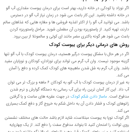
اگر نوزاد یا کودکی در خانه دارید، بهتر است برای درمان یبوست مقداری آب آلو
در خانه داشته باشید. این کار باعث می شود در زمان نیاز آب آلو در دسترس
باشد. می توانید آب آلو را از اکثر اغذیه فروشی ها و مغازه هایی که غذاهای سالم
دارند، تهیه کنید. از پاستوریزه بودن آن مطمئن شوید. مراحل پاستوریزه کردن
باعث می شود هر گونه باکتری مضر مانند ای کولی و سالمونلا از بین برود.
روش های درمانی دیگر برای یبوست کودک
اگر در هر حال با مشکل یبوست درگیر هستید، درمان یبوست کودک با آب آلو تنها
گزینه موجود نیست. وان آب گرم می تواند برای نوزادان، کودکان و نوپایان مفید
باشد. وان آب گرم به شل شدن ماهیچه های کودک کمک کرده و دفع را آسان
می کند.
به غیر از درمان یبوست کودک با آب آلو، به کودکان ۶ ماهه و بزرگ تر می توان
آب داد. این کار آسان ترین راه برای آب رسانی به دستگاه گوارش و نرم شدن
مدفوع است.
ماساژ دادن شکم کودک
در جهت عقربه های ساعت و یا گرفتن
زانوهای کودک و فشار دادن آن به داخل شکم به خروج گاز و دفع کمک بسیاری
می کند.
اگر کودک نوپا به یبوست مبتلاست، شاید لازم باشد حالت های مختلف نشستن
روی توالت را امتحان کنید تا بتواند مدفوع سفت را دفع کند. از یک چهارپایه
استفاده کنید و زیر پاهای کودک قرار دهید تا پاهای او بالا نگه داشته شود و به