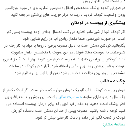
• از دست دادن ناگهانی وزن
در صورتی که به پزشک متخصص اطفال دسترسی ندارید و یا در مورد اورژانسی
بودن وضعیت کودک تردید دارید، به مرکز فوریت های پزشکی مراجعه کنید.
پیشگیری از یبوست در کودکان
اگر کودک تنها از شیر مادر تغذیه می کند، احتمال ابتلای او به یبوست بسیار کم
است. در صورت شیردهی حتما مقدار زیادی آب در رژیم غذایی خود
بگنجانید.کودکان ممکن است به دلیل مصرف برخی داروها یا مواد به کار رفته در
شیرخشک به یبوست مبتلا شوند. در این صورت با متخصص اطفال مشورت
کنید. کودکان و نوپایانی که زیاد به یبوست دچار می شوند بهتر است آب زیادتری
بنوشند و فیبر بیشتری به رژیم غذایی اضافه شود. قرار دادن کودک در ساعات
مشخصی از روز روی توالت باعث می شود بدن او با این روال تنظیم شود.
چکیده مطالب
درمان یبوست کودک با آب آلو یک درمان موثر و کم خطر است. اگر کودک کمتر از
یک سال دارد و دارای سابقه
حساسیت غذایی
است، این روش را با احتیاط و زیر
نظر پزشک انجام دهید. به مقدار آب آلویی که برای درمان یبوست استفاده می
کنید توجه داشته باشید. مصرف بیش از حد آن ممکن است دستگاه گوارش
کودک را تحت تأثیر قرار داده و باعث ناراحتی بیش تر شود.
مطالعه بیشتر: