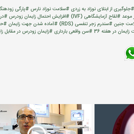
جلوگیری از ابتلای نوزاد به زردی
#سلامت نوزاد نارس
#پارگی زودهنگ
ز موعد
#لقاح آزمایشگاهی (IVF)
#افزایش احتمال زایمان زودرس
#درم
مت جنین
#سندرم زجر تنفسی (RDS)
#آماده شدن جهت زایمان
#حفظ
ایمان در هفته 36
#سن واقعی بارداری
#زایمان زودرس در مقابل زای