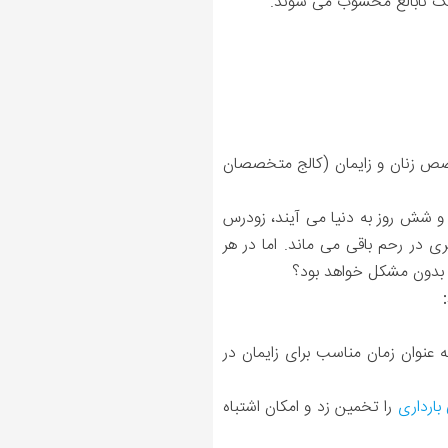
 نشان دادند، پزشکان متخصص زنان و زایمان (کالج متخصصان
ز 39 هفته، بارداری کامل یا "ترم کامل" اطلاق شده و نوزادانی که در هفته 37 تا 38 هفته و شش روز به دنیا می آیند، زودرس
 در رحم باقی می ماند. اما در هر
برای زایمان مشخص کرده است، تغییر کند. بنابراین اگرچه هفته 37 بارداری به عنوان زمان مناسب برای زایمان در
بارداری
را تخمین زد و امکان اشتباه