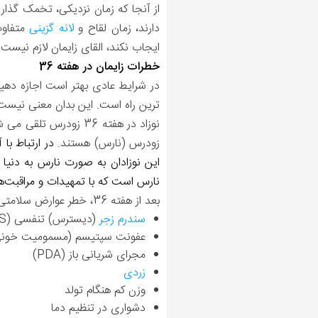
دارند، زمان لقاح و
لانه گزینی
متفاوت
ایجاب نکند، القای زایمان لازم نیست 
خطرات زایمان در هفته 36
در شرایط عادی بهتر است اجازه دهیم 
ترین راه است. این بدان معنی نیست 
زودرس (نارس) هستند.
در ارتباط با آ
نارس است که با تمهیدات و مراقبت‌های انجام 
بعد از هفته 36، خطر عوارض سلامتی بطور چشمگیری کاهش می یابد.
سندرم زجر
(دیسترس) تنفسی (RDS)
عفونت سپتیسم (مسمومیت خونی
مجرای شریانی باز (PDA)
زردی
وزن کم هنگام تولد
دشواری در تنظیم دما