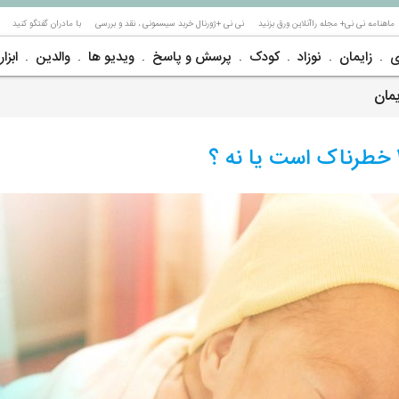
ماهنامه نی نی+ مجله راآنلاین ورق بزنید
نی نی +ژورنال خربد سیسمونی ، نقد و بررسی
با مادران گفتگو کنید
ی
زایمان
نوزاد
کودک
پرسش و پاسخ
ویدیو ها
والدین
ابزار
مان