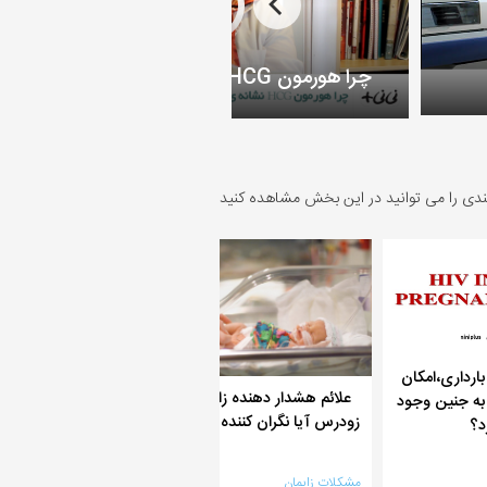
چرا هورمون HCG نشانه ی بارداری است؟
ندی را می توانید در این بخش مشاهده کنید
بارداری،امکان
علائم هشدار دهنده زایمان
به جنین وجود
برای مادر و نوزاد چ
زودرس آیا نگران کننده است؟
د؟
مشکلات زایمان
مشکلات زایمان