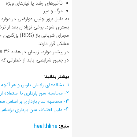
تأخیرهای رشد یا نیازهای ویژه
مرگ و میر
بستری شود. برخی نوزادان بعد از ترخی
مشکل قرار دارند.
در بیشتر موارد، زایمان در هفته 36 انتخابی نیست. بیشتر نوزادان زودرس به دلیل درد زودرس زایمان یا
در چنین شرایطی، باید از خطراتی که ن
بیشتر بدانید:
1- نشانه‌های زایمان نارس و هر آنچه که در انتظار نوزاد نارس است
2- محاسبه سن بارداری با استفاده از CRL (طول فرق سر تا دنبالچه)
3- محاسبه سن بارداری بر اساس معیارهای سونوگرافی
4- دلیل اختلاف سن بارداری براساس سونوگرافی چیست؟
منبع:
healthline