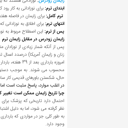
زایمان زودرس
:
نوزادانی هستند که بین هفته 34 تا 37 بارداری متولد می شوند و از نظر فیزیولوژیک
ابتدای ترم:
برای نوزادانی به کار رود که در طول هفته 37 تا 
ترم کامل:
برای زایمان در فاصله هفته 39 تا 40 استفاده می شو
انتهای ترم:
برای اطلاق به نوزادانی که در طول هفته 41 به دنی
پس از ترم:
این اصطلاح مربوط به نوزادانی است که در هفته
زایمان زودرس در مقابل زایمان ترم
زنان و زایمان آمریکا) درصدد اعمال 
محسوب می شوند. به موجب دستورالعم
حال، شکستن باورهای قدیمی کار ساده ای نیست.
در اغلب موارد، پاسخ مثبت است اما د
چرا تاریخ زایمان ممکن است تغییر ک
نظر گرفته می شود، اما به دلیل اشتباه مح
به طور کلی جز در مواردی که بارداری از طریق لقاح آزمای
وجود دارد.