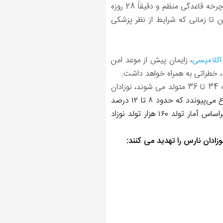
از آنجا که زمان نزدیکی، تخمک گذاری و لانه گزینی همگی در وقوع بارداری موثرند، حتی برای خانم هایی که چرخه قاعدگی منظم و دقیقاً 28 روزه
ن تا زمانی که شرایط از نظر پزشکی
اکلامپسی
، زایمان پیش از موعد امن
، خطراتی به همراه خواهد داشت.
نوزاد در هفته 36 زودرس تلقی می شود. به نقل از منابع معتبر علمی قریب به سه چهارم نوزادانی که بین هفته 34 تا 36 متولد می شوند، نوزادان
سالانه در کشور ما یک میلیون و ۶۰۰ هزار زایمان به وقوع می‌پیوندد که حدود ۸ تا ۱۲ درصد
این نوزادان به صورت نارس به دنیا می‌آیند. میانگین جهانی تولد نوزادان نارس ۱۰ درصد بوده که در ایران براساس آمار تولد ۱۶۰ هزار تولد نوزاد
زادان نارس را تهدید می کنند: