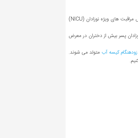
به دلیل بروز چنین عوارضی در موارد مربوط به زایمان در هفته 36، ممکن است لازم باشد نوزاد نارس در بخش مراقبت های ویژه نوزادان (NICU)
ادان نارس هفته 36 را تهدید می کند. ظاهراَ نوزادان پسر بیش از دختران در معرض
زودهنگام کیسه آب
متولد می شوند.
نیم.