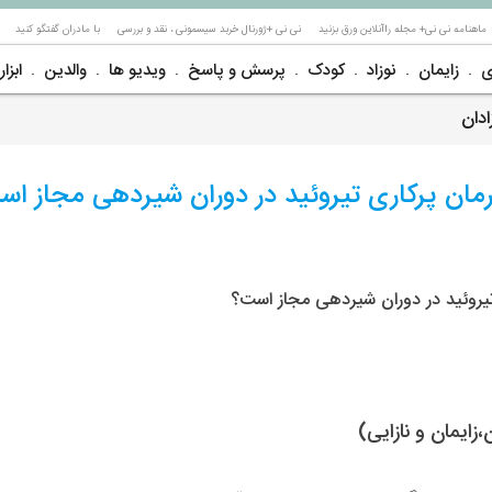
ماهنامه نی نی+ مجله راآنلاین ورق بزنید
نی نی +ژورنال خربد سیسمونی ، نقد و بررسی
با مادران گفتگو کنید
ی
زایمان
نوزاد
کودک
پرسش و پاسخ
ویدیو ها
والدین
ابزار
دان
رمان پرکاری تیروئید در دوران شیردهی مجاز ا
تیروئید در دوران شیردهی مجاز است؟
ایمان و نازایی)