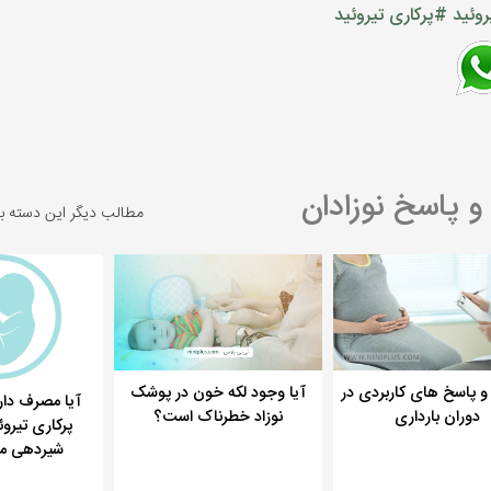
روئید
#پرکاری تیروئید
پاسخ نوزادان
مطالب دیگر این دسته ب
 پاسخ های کاربردی در
آیا وجود لکه خون در پوشک
آیا مصرف دار
دوران بارداری
نوزاد خطرناک است؟
پرکاری تیروئ
شیردهی م