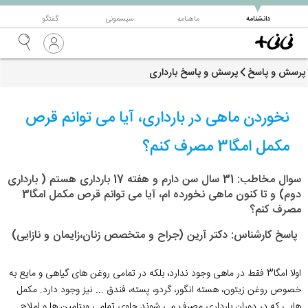
▼
دانشنامه
ماهنامه
سیسمونی
گفتگو
پرسش و پاسخ
پرسش و پاسخ بارداری
نخوردن ماهی در بارداری، آیا می توانم قرص
مکمل امگا3 مصرف کنم؟
سوال مخاطب: 31 سال سن دارم و هفته 17 بارداری هستم ( بارداری
دوم) و تا کنون ماهی نخورده ام، آیا می توانم قرص مکمل امگا3
مصرف کنم؟
پاسخ کارشناس: دکتر آرین (جراح و متخصص زنان،زایمان و نازایی)
اولا امگا3 فقط در ماهی وجود ندارد، بلکه در تمامی روغن های گیاهی و مایع به
خصوص روغن زیتون،‌ هسته انگور،‌ گردو،‌ پسته،‌ فندق ... نیز وجود دارد. مکمل
هایی که در دوران بارداری مصرف می شوند حاوی تمامی ویتامین ها و املاح