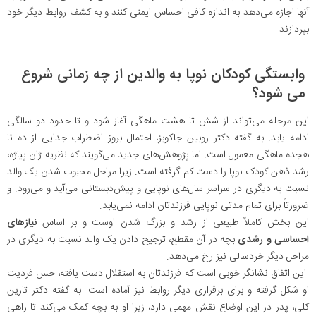
آنها اجازه می‌دهد به اندازه کافی احساس ایمنی کنند و به کشف روابط دیگر خود
بپردازند.
وابستگی کودکان نوپا به والدین از چه زمانی شروع
می شود؟
این مرحله می‌تواند از شش تا هشت ماهگی آغاز شود و تا حدود دو سالگی
ادامه یابد. به گفته دکتر روبین جاکوبز، احتمال بروز اضطراب جدایی از ده تا
هجده ماهگی معمول است. اما پژوهش‌های جدید می‌گویند که نظریه ژان پیاژه،
رشد ذهن کودک نوپا را دست کم گرفته است. زیرا مراحل محبوب شدن یک والد
نسبت به دیگری در سراسر سال‌های نوپایی و پیش‌دبستانی می‌آید و می‌رود. و
ضرورتاً برای تمام مدتی نوپایی فرزندتان ادامه نمی‌یابد.
این بخش کاملاً طبیعی از رشد و بزرگ شدن اوست و بر اساس
نیازهای
احساسی و رشدی
بچه در آن مقطع، ترجیح دادن یک والد نسبت به دیگری در
مراحل دیگر خردسالی نیز رخ می‌دهد.
این اتفاق نشانگر خوبی است که فرزندتان به استقلال دست یافته، حس فردیت
او شکل گرفته و برای برقراری دیگر روابط نیز آماده است. به گفته دکتر تارین
کلی، پدر در این اوضاع نقش مهمی دارد، زیرا او به بچه کمک می‌کند تا راهی