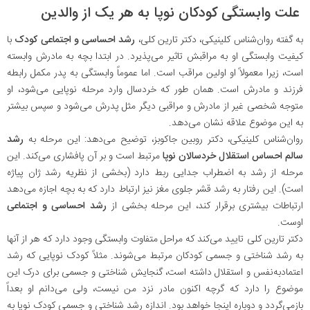
علت وابستگی کودکان نوپا به هر یک از والدین
به گفته روان‌شناس کلینیکی، دکتر تارین کلی،
رشد احساسی و اجتماعی کودک
با
کیفیت وابستگی او به مراقبش تاثیر می‌پذیرد. در ابتدا بچه به مادرش وابسته
است، زیرا معمولاً او اولین مراقب است. اما عموماً وابستگی به پدر مکمل رابطه
فرزند و مادرش است. همان طور که خردسال وارد مرحله نوپایی می‌شود، او
متوجه شخصی غیر از مادرش و مراقبی دیگر مثل پدرش می‌شود و سپس بیشتر
به این موضوع علاقه نشان می‌دهد.
روان‌شناس کلینیکی، دکتر روبین جاکوبز، توضیح می‌دهد: این مرحله به
رشد
سالم احساس استقلال خردسالان نوپا
مرتبط است و بر آن پافشاری می‌کند. این
مرحله از رشد به اضطراب جدایی ربط دارد (بخشی از نظریه رشد ژان پیاژه
است). این رفتار به رشد قشر جلوی مغز نیز ارتباط دارد که به بچه اجازه می‌دهد
ارتباطات بیشتری برقرار کند، این مرحله بخشی از
رشد احساسی و اجتماعی
اوست.
دکتر تارین کلی تایید می‌کند که مراحل متفاوت وابستگی وجود دارد که هر از آنها
به رشد شناختی و جسمی کودکان مرتبط می‌شوند. مثلاً کودک نوپایی که رشد
اعتمادبه‌نفس و استقلال داشته است، گنجایش شناختی و جسمی برای درک این
موضوع را دارد که گرچه اکنون مادر نزد من نیست، ولی می‌دانم او بعداً
بازمی‌گردد و دوباره اینجا خواهد بود. اندازه رشد شناختی و جسمی کودک نوپا به