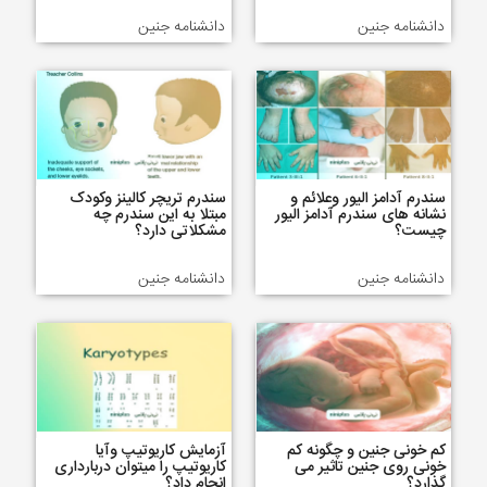
دانشنامه جنین
دانشنامه جنین
سندرم آدامز الیور وعلائم و
سندرم تریچر کالینز وکودک
نشانه های سندرم آدامز الیور
مبتلا به این سندرم چه
چیست؟
مشکلاتی دارد؟
دانشنامه جنین
دانشنامه جنین
کم خونی جنین و چگونه کم
آزمایش کاریوتیپ وآیا
خونی روی جنین تاثیر می
کاریوتیپ را میتوان دربارداری
گذارد؟
انجام داد؟