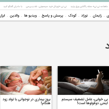
ماهنامه نی نی+ مجله راآنلاین ورق بزنید
نی نی +ژورنال خربد سیسمونی ، نقد و بررسی
با مادران گفتگو کنید
ی
زایمان
نوزاد
کودک
پرسش و پاسخ
ویدیو ها
والدین
ابزار
بی خوابی، عامل تضعیف سیستم
بروز بیماری در نوجوانی با تولد زود
ایمنی دوقولوها است!
هنگام!