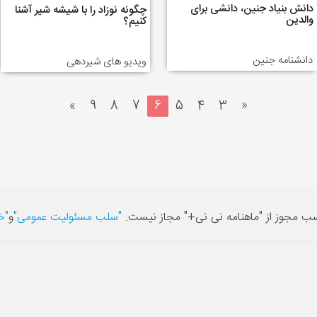
دانش بنیاد جنین، دانشی برای
چگونه نوزاد را با شیشه شیر آشنا
والدین
کنیم؟
دانشنامه جنین
ویدیو های شیردهی
»
9
8
7
6
5
4
3
«
سب مجوز از "ماهنامه نی نی+" مجاز نیست.
"سلب مسئولیت عمومی"
و
"خ