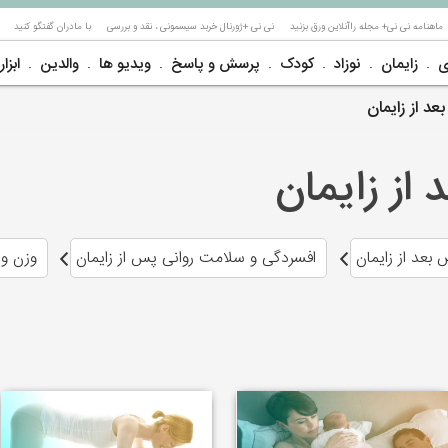
ماهنامه نی نی+ مجله راآنلاین ورق بزنید
نی نی +ژورنال خربد سیسمونی ، نقد و بررسی
با مادران گفتگو کنید
ی
زایمان
نوزاد
کودک
پرسش و پاسخ
ویدیو ها
والدین
ابزار
د از زایمان
از زایمان
 بعد از زایمان
افسردگی و سلامت روانی پس از زایمان
وزن و ا