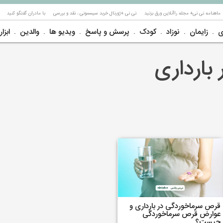
ماهنامه نی نی+ مجله راآنلاین ورق بزنید
نی نی +ژورنال خربد سیسمونی ، نقد و بررسی
با مادران گفتگو کنید
ی
زایمان
نوزاد
کودک
پرسش و پاسخ
ویدیو ها
والدین
ابزار
بارداری
قرص سرماخوردگی در بارداری و
عوارض قرص سرماخوردگی
چیست؟